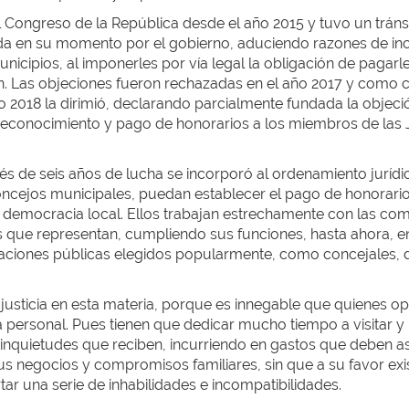
el Congreso de la República desde el año 2015 y tuvo un trán
ada en su momento por el gobierno, aduciendo razones de inco
icipios, al imponerles por vía legal la obligación de pagarle
ión. Las objeciones fueron rechazadas en el año 2017 y como
o 2018 la dirimió, declarando parcialmente fundada la objeci
l reconocimiento y pago de honorarios a los miembros de las 
és de seis años de lucha se incorporó al ordenamiento jurídi
cejos municipales, puedan establecer el pago de honorarios 
 democracia local. Ellos trabajan estrechamente con las c
 que representan, cumpliendo sus funciones, hasta ahora, e
ciones públicas elegidos popularmente, como concejales, d
usticia en esta materia, porque es innegable que quienes op
 personal. Pues tienen que dedicar mucho tiempo a visitar y
las inquietudes que reciben, incurriendo en gastos que deben 
s negocios y compromisos familiares, sin que a su favor exis
tar una serie de inhabilidades e incompatibilidades.