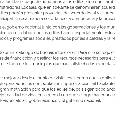
a a facilitar el pago de honorarios a los ediles, sino que tamb
stradoras Locales, que en adelante se denominarán acuerdos l
 ediles podrán presentar proyectos de acuerdo local y citar pa
unicipal. De esa manera se fortalece la democracia y la prese
l gobierno nacional junto con las gobernaciones y los muni
ncia en la labor que los ediles hacen, especialmente en los
ervicios y programas sociales prestados por las alcaldías y l
 en un catálogo de buenas intenciones. Para ello se requier
 de financiación y destinar los recursos necesarios para el p
l listado de los municipios que han satisfecho las expectat
 mejorar desde el punto de vista legal, como que la obligac
olo para aquellos con población superior a cien mil habitante
 gran motivación para que los ediles del país sigan trabaja
or calidad de vida, en la medida en que se logre hacer una p
eas, alcaldías, gobernaciones y el gobierno nacional.