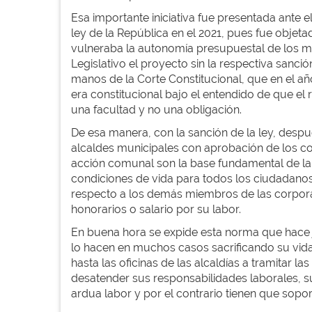
Esa importante iniciativa fue presentada ante 
ley de la República en el 2021, pues fue objet
vulneraba la autonomía presupuestal de los mun
Legislativo el proyecto sin la respectiva sanc
manos de la Corte Constitucional, que en el añ
era constitucional bajo el entendido de que e
una facultad y no una obligación.
De esa manera, con la sanción de la ley, despu
alcaldes municipales con aprobación de los con
acción comunal son la base fundamental de la
condiciones de vida para todos los ciudadanos
respecto a los demás miembros de las corpora
honorarios o salario por su labor.
En buena hora se expide esta norma que hace j
lo hacen en muchos casos sacrificando su vida
hasta las oficinas de las alcaldías a tramitar 
desatender sus responsabilidades laborales, su
ardua labor y por el contrario tienen que sopor