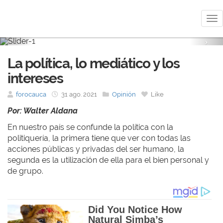
Me
Previous
Nex
La política, lo mediático y los
intereses
forocauca
31 ago. 2021
Opinión
Like
Por: Walter Aldana
En nuestro país se confunde la política con la
politiquería, la primera tiene que ver con todas las
acciones públicas y privadas del ser humano, la
segunda es la utilización de ella para el bien personal y
de grupo.