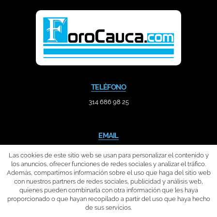
TELÉFONO
314 686 98 25
EMAIL
contacto@forocauca.com
Las cookies de este sitio web se usan para personalizar el contenido y
los anuncios, ofrecer funciones de redes sociales y analizar el tráfico.
Además, compartimos información sobre el uso que haga del sitio web
con nuestros partners de redes sociales, publicidad y análisis web,
quienes pueden combinarla con otra información que les haya
proporcionado o que hayan recopilado a partir del uso que haya hecho
de sus servicios.