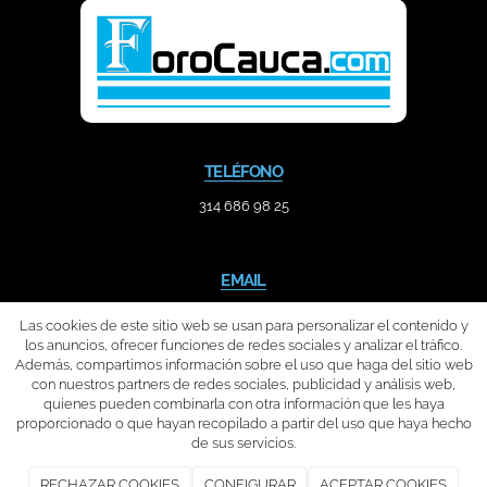
TELÉFONO
314 686 98 25
EMAIL
contacto@forocauca.com
Las cookies de este sitio web se usan para personalizar el contenido y
los anuncios, ofrecer funciones de redes sociales y analizar el tráfico.
Además, compartimos información sobre el uso que haga del sitio web
con nuestros partners de redes sociales, publicidad y análisis web,
quienes pueden combinarla con otra información que les haya
proporcionado o que hayan recopilado a partir del uso que haya hecho
de sus servicios.
FORO CAUCA
2026
|
Aviso legal y Política de privacidad
|
Política de
RECHAZAR COOKIES
CONFIGURAR
ACEPTAR COOKIES