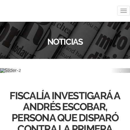
Me
NOTICIAS
Previous
Nex
FISCALÍA INVESTIGARÁ A
ANDRÉS ESCOBAR,
PERSONA QUE DISPARÓ
CONTRA LA PRIMERA