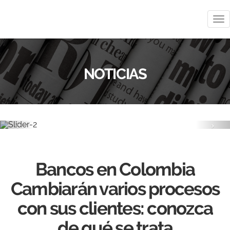
Me
NOTICIAS
Previous
Nex
Bancos en Colombia
Cambiarán varios procesos
con sus clientes: conozca
de qué se trata