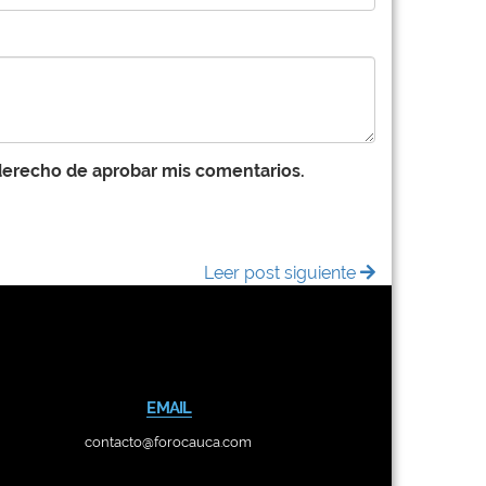
 derecho de aprobar mis comentarios.
Leer post siguiente
EMAIL
contacto@forocauca.com