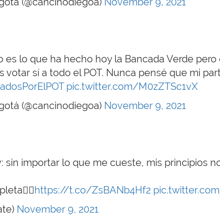
ogotá (@cancinodiegoa)
November 9, 2021
o es lo que ha hecho hoy la Bancada Verde pero 
 votar sí a todo el POT. Nunca pensé que mi par
adosPorElPOT
pic.twitter.com/M0zZTSc1vX
ogotá (@cancinodiegoa)
November 9, 2021
: sin importar lo que me cueste, mis principios n
leta👇🏽
https://t.co/ZsBANb4Hf2
pic.twitter.co
ate)
November 9, 2021