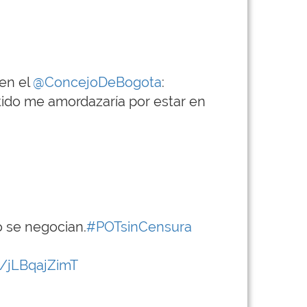
en el
@ConcejoDeBogota
:
tido me amordazaría por estar en
o se negocian.
#POTsinCensura
m/jLBqajZimT