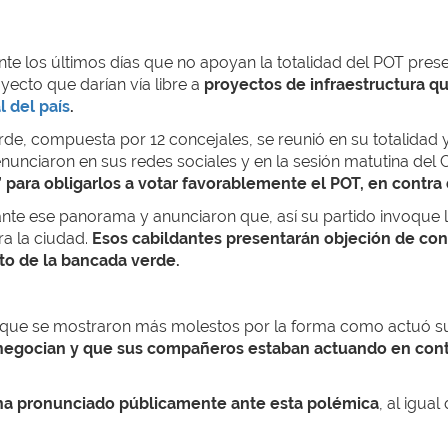
te los últimos días que no apoyan la totalidad del POT pres
yecto que darían vía libre a
proyectos de infraestructura q
l del país
.
rde, compuesta por 12 concejales, se reunió en su totalidad y
unciaron en sus redes sociales y en la sesión matutina del 
para obligarlos a votar favorablemente el POT, en contra 
nte ese panorama y anunciaron que, así su partido invoque la
a la ciudad.
Esos cabildantes presentarán objeción de con
sto de la bancada verde.
s que se mostraron más molestos por la forma como actuó su
 negocian y que sus compañeros estaban actuando en contra
 ha pronunciado públicamente ante esta polémica
, al igua