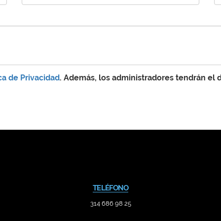
ica de Privacidad
. Además, los administradores tendrán el
TELÉFONO
314 686 98 25