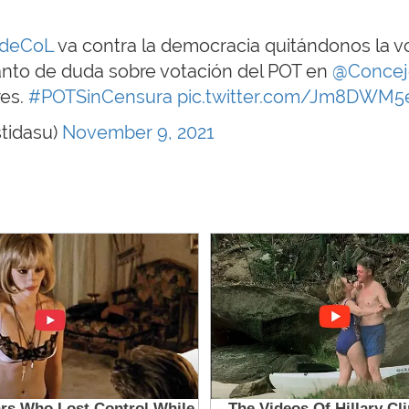
rdeCoL
va contra la democracia quitándonos la v
anto de duda sobre votación del POT en
@Concej
res.
#POTSinCensura
pic.twitter.com/Jm8DWM5
stidasu)
November 9, 2021