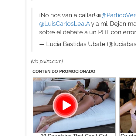
¡No nos van a callar!📣
@PartidoVe
@LuisCarlosLealA
y a mi. Dejan m
sobre el debate a un POT con erro
— Lucía Bastidas Ubate (@luciaba
(vía pulzo.com)