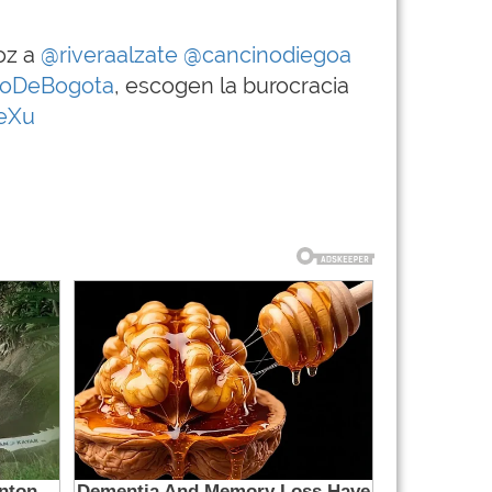
oz a
@riveraalzate
@cancinodiegoa
oDeBogota
, escogen la burocracia
eXu