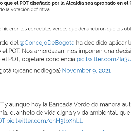
ro que el POT diseñado por la Alcaldía sea aprobado en el
 la votación definitiva.
e hicieron los concejales verdes que denunciaron que los obl
rde del
@ConcejoDeBogota
ha decidido aplicar 
do el POT. Nos amordazan, nos imponen una decisi
 el POT, objetaré conciencia
pic.twitter.com/la
ogotá (@cancinodiegoa)
November 9, 2021
 y aunque hoy la Bancada Verde de manera autor
ía, el anhelo de vida digna y vida ambiental, qu
OT
pic.twitter.com/chH3tbXhLL